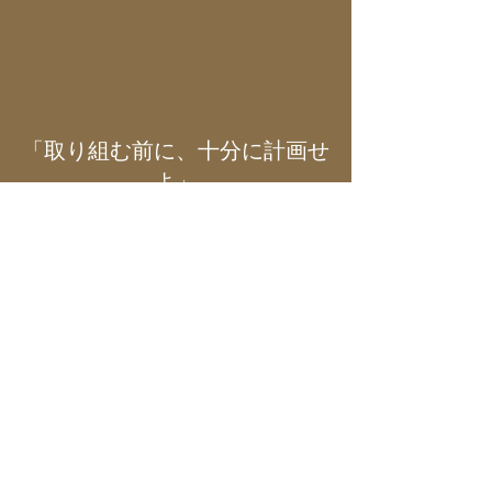
「取り組む前に、十分に計画せ
よ」
ローマ皇帝マルクス・アウレリウス